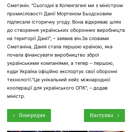
Сметанін. "Сьогодні в Копенгагені ми з міністром
промисловості Данії Мортеном Бьодсковим
підписали історичну угоду. Вона відкриває шлях
до створення українських оборонних виробництв
на території Данії", – заявив він.За словами
Сметаніна, Данія стала першою країною, яка
почала фінансувати виробництво зброї
українськими компаніями, а тепер – першою,
куди Україна офіційно експортує свої оборонні
технології."Це унікальний кейс міжнародної
кооперації для українського ОПК", – додав
міністр.
Навігація
Попередня
Наступна
записів