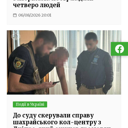
четверо людей
06/08/2026 20:01
Події в Україні
До суду скерували справу
шахрайського кол-центру з