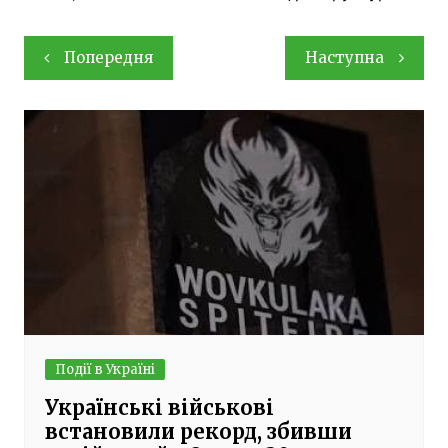
Навігація
Попередня
Наступна
записів
Події в Україні
Українські військові
встановили рекорд, збивши