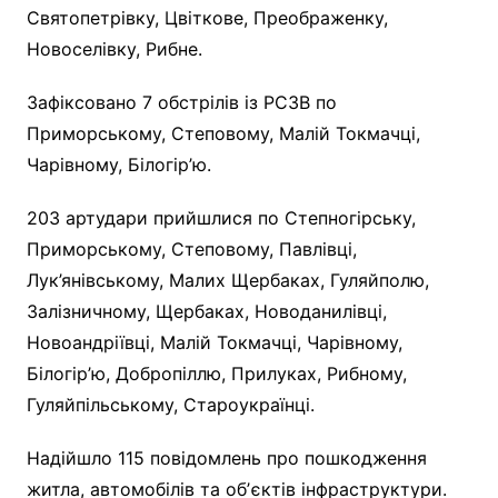
Святопетрівку, Цвіткове, Преображенку,
Новоселівку, Рибне.
Зафіксовано 7 обстрілів із РСЗВ по
Приморському, Степовому, Малій Токмачці,
Чарівному, Білогір’ю.
203 артудари прийшлися по Степногірську,
Приморському, Степовому, Павлівці,
Лук’янівському, Малих Щербаках, Гуляйполю,
Залізничному, Щербаках, Новоданилівці,
Новоандріївці, Малій Токмачці, Чарівному,
Білогір’ю, Добропіллю, Прилуках, Рибному,
Гуляйпільському, Староукраїнці.
Надійшло 115 повідомлень про пошкодження
житла, автомобілів та обʼєктів інфраструктури.