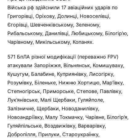
Війська рф здійснили 17 авіаційних ударів по
Григорівці, Оріхову, Долинці, Новоселівці,
Єгорівці, Шевченківському, Зеленому,
Рибальському, Данилівці, Любицькому, Білогір’ю,
Чарівному, Микільському, Копанях.
571 БпЛА різної модифікації (переважно FPV)
атакували Запоріжжя, Вільнянськ, Комишуваху,
Кушугум, Балабине, Куприянівку, Лисогірку,
Розумівку, Біленьке, Нижню Хортицю, Мар’ївку,
Степногірськ, Приморське, Степове, Павлівку,
Лук’янівське, Малі Щербаки, Гуляйполе,
Залізничне, Щербаки, Новоданилівку,
Новоандріївку, Малу Токмачку, Чарівне, Білогір’я,
Гуляйпільське, Воздвижівку, Варварівку,
Добропілля, Прилуки, Староукраїнку,