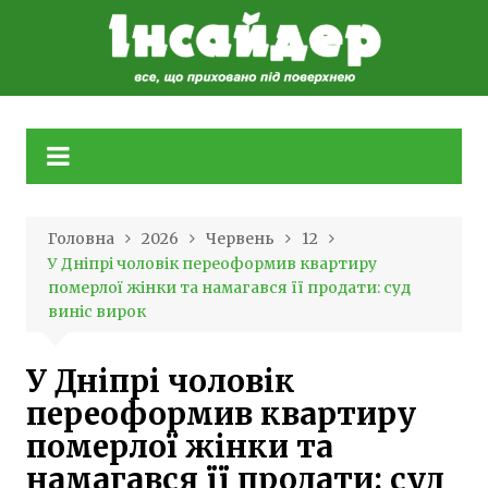
Skip
to
content
Головна
2026
Червень
12
У Дніпрі чоловік переоформив квартиру
померлої жінки та намагався її продати: суд
виніс вирок
У Дніпрі чоловік
переоформив квартиру
померлої жінки та
намагався її продати: суд