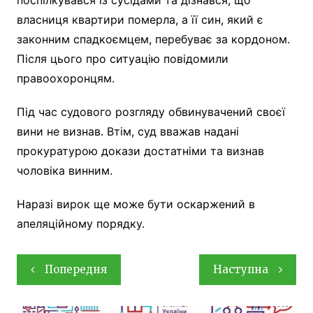
власниця квартири померла, а її син, який є
законним спадкоємцем, перебуває за кордоном.
Після цього про ситуацію повідомили
правоохоронцям.
Під час судового розгляду обвинувачений своєї
вини не визнав. Втім, суд вважав надані
прокуратурою докази достатніми та визнав
чоловіка винним.
Наразі вирок ще може бути оскаржений в
апеляційному порядку.
Навігація
Попередня
Наступна
записів