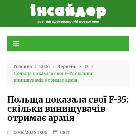
Skip
to
content
Головна
2026
Червень
12
Польща показала свої F-35: скільки
винищувачів отримає армія
Польща показала свої F-35:
скільки винищувачів
отримає армія
12/06/2026 17:06
Світ