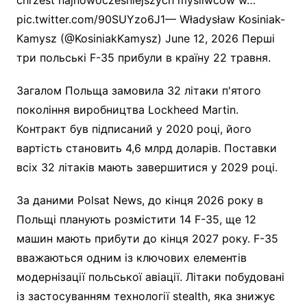
pic.twitter.com/90SUYzo6J1— Władysław Kosiniak-
Kamysz (@KosiniakKamysz) June 12, 2026 Перші
три польські F-35 прибули в країну 22 травня.
Загалом Польща замовила 32 літаки п'ятого
покоління виробництва Lockheed Martin.
Контракт був підписаний у 2020 році, його
вартість становить 4,6 млрд доларів. Поставки
всіх 32 літаків мають завершитися у 2029 році.
За даними Polsat News, до кінця 2026 року в
Польщі планують розмістити 14 F-35, ще 12
машин мають прибути до кінця 2027 року. F-35
вважаються одним із ключових елементів
модернізації польської авіації. Літаки побудовані
із застосуванням технології stealth, яка знижує