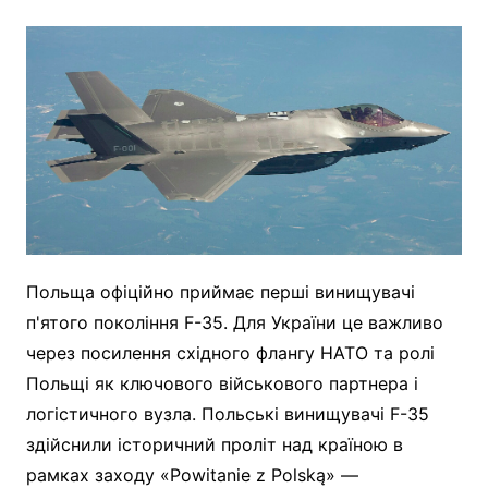
Польща офіційно приймає перші винищувачі
п'ятого покоління F-35. Для України це важливо
через посилення східного флангу НАТО та ролі
Польщі як ключового військового партнера і
логістичного вузла. Польські винищувачі F-35
здійснили історичний проліт над країною в
рамках заходу «Powitanie z Polską» —