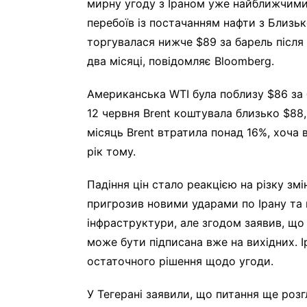
мирну угоду з Іраном уже найближчими
перебоїв із постачанням нафти з Близь
торгувалася нижче $89 за барель після 
два місяці, повідомляє Bloomberg.
Американська WTI була поблизу $86 за 
12 червня Brent коштувала близько $88,6
місяць Brent втратила понад 16%, хоча
рік тому.
Падіння цін стало реакцією на різку з
пригрозив новими ударами по Ірану та
інфраструктури, але згодом заявив, що 
може бути підписана вже на вихідних. І
остаточного рішення щодо угоди.
У Тегерані заявили, що питання ще роз