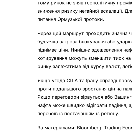
тому ринок не зняв геополітичну премію
зниження ризику негайної ескалації. 
питання Ормузької протоки.
Через цей маршрут проходить значна ч
будь-яка загроза блокування або ударів
піднімає ціни. Нинішнє здешевлення наф
котирування можуть зменшити тиск на ц
ринку залежатиме від курсу валют, логіс
Якщо угода США та Ірану справді прос
проти подальшого зростання цін на па
Якщо переговори зірвуться або Вашингт
нафта може швидко відіграти падіння, 
перебоїв із постачанням із регіону.
За матеріалами: Bloomberg, Trading Eco