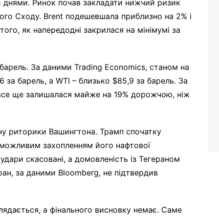
 днями. Ринок почав закладати нижчий ризик
кого Сходу. Brent подешевшала приблизно на 2% і
того, як напередодні закрилася на мінімумі за
барель. За даними Trading Economics, станом на
 за барель, а WTI – близько $85,9 за барель. За
 все ще залишалася майже на 19% дорожчою, ніж
міну риторики Вашингтона. Трамп спочатку
 можливим захопленням його нафтової
удари скасовані, а домовленість із Тегераном
ран, за даними Bloomberg, не підтвердив
глядається, а фінального висновку немає. Саме