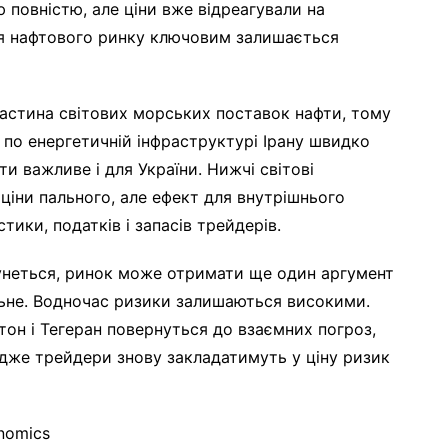
 повністю, але ціни вже відреагували на
Для нафтового ринку ключовим залишається
астина світових морських поставок нафти, тому
 по енергетичній інфраструктурі Ірану швидко
ти важливе і для України. Нижчі світові
іни пального, але ефект для внутрішнього
тики, податків і запасів трейдерів.
унеться, ринок може отримати ще один аргумент
льне. Водночас ризики залишаються високими.
он і Тегеран повернуться до взаємних погроз,
адже трейдери знову закладатимуть у ціну ризик
nomics