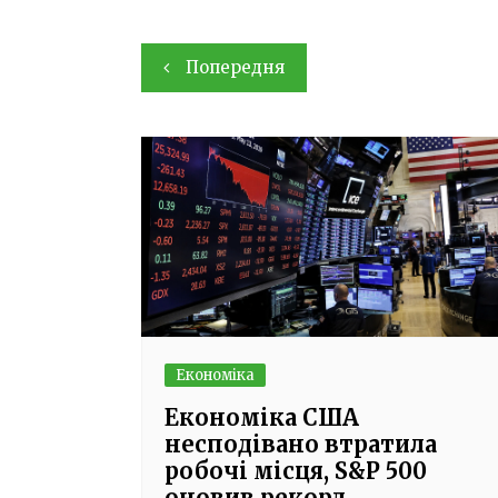
Навігація
Попередня
записів
Економіка
Економіка США
несподівано втратила
робочі місця, S&P 500
оновив рекорд