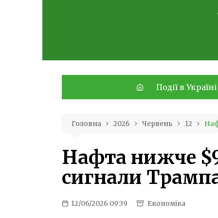
Skip
to
content
Події в Україні
Головна
2026
Червень
12
Наф
Нафта нижче $9
сигнали Трампа
12/06/2026 09:39
Економіка