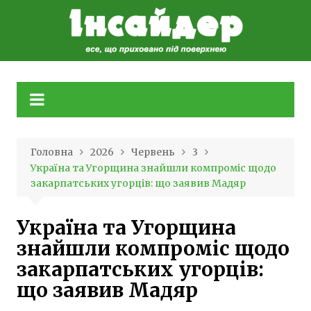
Skip
to
content
Головна
2026
Червень
3
Україна та Угорщина знайшли компроміс щодо
закарпатських угорців: що заявив Мадяр
Україна та Угорщина
знайшли компроміс щодо
закарпатських угорців:
що заявив Мадяр