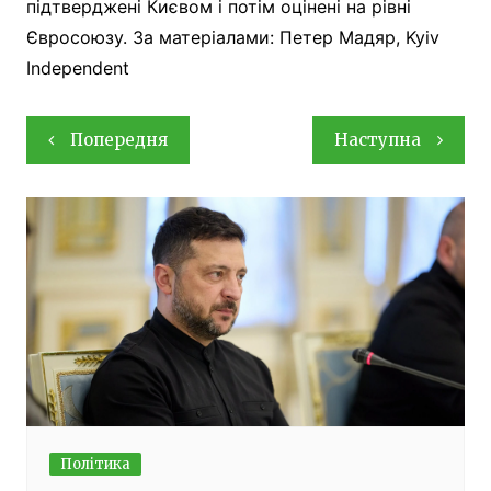
підтверджені Києвом і потім оцінені на рівні
Євросоюзу. За матеріалами: Петер Мадяр, Kyiv
Independent
Навігація
Попередня
Наступна
записів
Політика