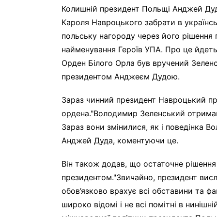
Колишній президент Польщі Анджей Дуд
Кароля Навроцького забрати в українс
польську нагороду через його рішення 
найменування Героїв УПА. Про це йдеть
Орден Білого Орла був вручений Зелен
президентом Анджеєм Дудою.
Зараз чинний президент Навроцький пр
ордена."Володимир Зеленський отримав 
Зараз вони змінилися, як і поведінка В
Анджей Дуда, коментуючи це.
Він також додав, що остаточне рішенн
президентом."Звичайно, президент висл
обов’язково врахує всі обставини та факт
широко відомі і не всі помітні в нинішн