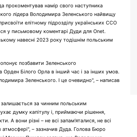
а прокоментував намір свого наступника
ького лідера Володимира Зеленського найвищу
присвоїти елітному підрозділу українських ССО
ся у письмовому коментарі Дуди для Onet.
ському навесні 2023 року тодішнім польським
опонує позбавити Зеленського
Орден Білого Орла в інший час і за інших умов.
олодимира Зеленського. І це очевидно", – написав
я залишається за чинним польським
ухає думку капітулу і, приймаючи рішення,
и. А вони різні – не всі запам’яталися, не всі
ій атмосфері", – зазначив Дуда. Голова Бюро