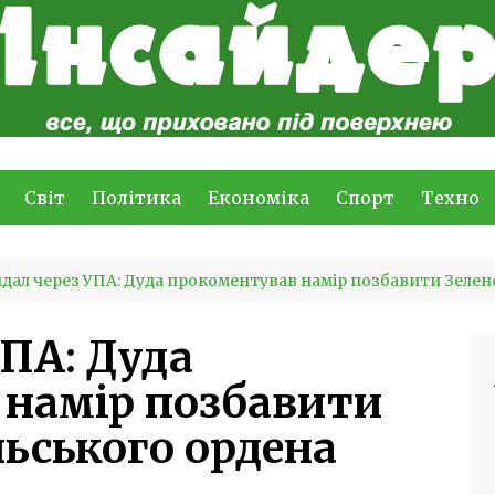
Світ
Політика
Економіка
Спорт
Техно
дал через УПА: Дуда прокоментував намір позбавити Зелен
УПА: Дуда
 намір позбавити
льського ордена