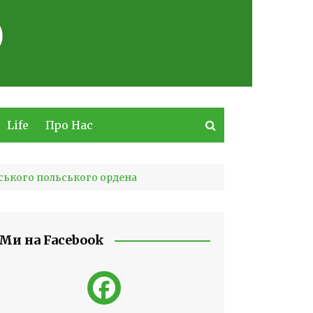
Life
Про Нас
ського польського ордена
Ми на Facebook