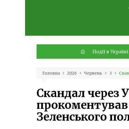
Skip
to
content
Події в Україні
Головна
2026
Червень
3
Скан
Скандал через 
прокоментував
Зеленського по