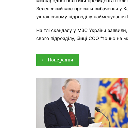
міжнародної політики президента Пол
Зеленський має просити вибачення у К
українському підрозділу найменування 
На тлі скандалу у МЗС України заявили,
свого підрозділу, бійці ССО "точно не 
Навігація
Попередня
записів