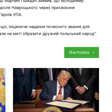
ьщі Марчин Пшидач заявив, що Володимир
ароля Навроцького через присвоєння
Героїв УПА.
 що, ініціюючи надання почесного звання для
мали на меті образити дружній польський народ".
Наступна