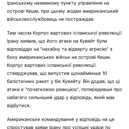
іранському наземному пункту управління на
острові Кешм, при цьому жоден американський
військовослужбовець не постраждав.
Тим часом Корпус вартових ісламської революції
Ірану заявив, що його атаки на Кувейт були
відповіддю на "нахабну та відверту агресію" з
боку американських військ на острові Кешм.
Корпус вартових ісламської революції
стверджував, що випустив щонайменше 10
балістичних ракет у бік Кувейту. Він додав, що ці
атаки є "початковою реакцією", попередивши про
набагато сильніший удар у відповідь, який має
відбутися.
Американське командування у відповідь на це
спростував заяви Ірану про успішні удари по