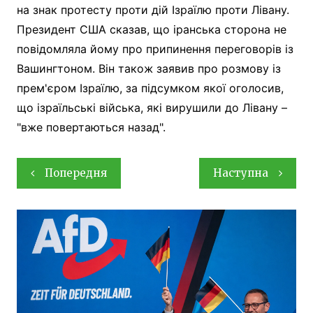
на знак протесту проти дій Ізраїлю проти Лівану.
Президент США сказав, що іранська сторона не
повідомляла йому про припинення переговорів із
Вашингтоном. Він також заявив про розмову із
прем'єром Ізраїлю, за підсумком якої оголосив,
що ізраїльські війська, які вирушили до Лівану –
"вже повертаються назад".
Навігація
Попередня
Наступна
записів