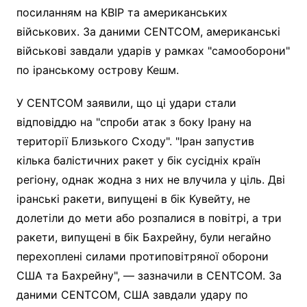
посиланням на КВІР та американських
військових. За даними CENTCOM, американські
військові завдали ударів у рамках "самооборони"
по іранському острову Кешм.
У CENTCOM заявили, що ці удари стали
відповіддю на "спроби атак з боку Ірану на
території Близького Сходу". "Іран запустив
кілька балістичних ракет у бік сусідніх країн
регіону, однак жодна з них не влучила у ціль. Дві
іранські ракети, випущені в бік Кувейту, не
долетіли до мети або розпалися в повітрі, а три
ракети, випущені в бік Бахрейну, були негайно
перехоплені силами протиповітряної оборони
США та Бахрейну", — зазначили в CENTCOM. За
даними CENTCOM, США завдали удару по