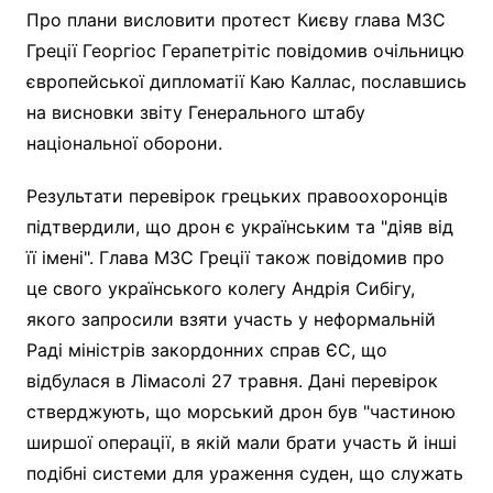
Про плани висловити протест Києву глава МЗС
Греції Георгіос Герапетрітіс повідомив очільницю
європейської дипломатії Каю Каллас, пославшись
на висновки звіту Генерального штабу
національної оборони.
Результати перевірок грецьких правоохоронців
підтвердили, що дрон є українським та "діяв від
її імені". Глава МЗС Греції також повідомив про
це свого українського колегу Андрія Сибігу,
якого запросили взяти участь у неформальній
Раді міністрів закордонних справ ЄС, що
відбулася в Лімасолі 27 травня. Дані перевірок
стверджують, що морський дрон був "частиною
ширшої операції, в якій мали брати участь й інші
подібні системи для ураження суден, що служать