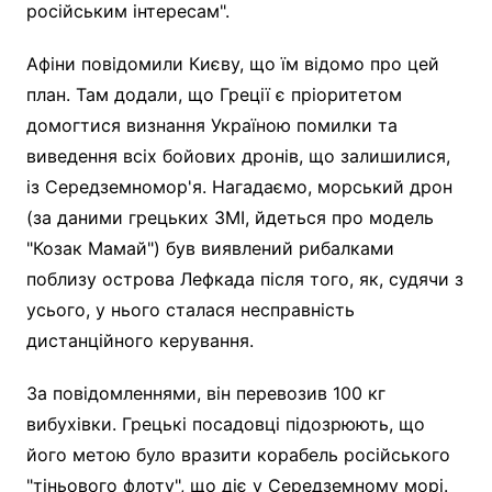
російським інтересам".
Афіни повідомили Києву, що їм відомо про цей
план. Там додали, що Греції є пріоритетом
домогтися визнання Україною помилки та
виведення всіх бойових дронів, що залишилися,
із Середземномор'я. Нагадаємо, морський дрон
(за даними грецьких ЗМІ, йдеться про модель
"Козак Мамай") був виявлений рибалками
поблизу острова Лефкада після того, як, судячи з
усього, у нього сталася несправність
дистанційного керування.
За повідомленнями, він перевозив 100 кг
вибухівки. Грецькі посадовці підозрюють, що
його метою було вразити корабель російського
"тіньового флоту", що діє у Середземному морі.