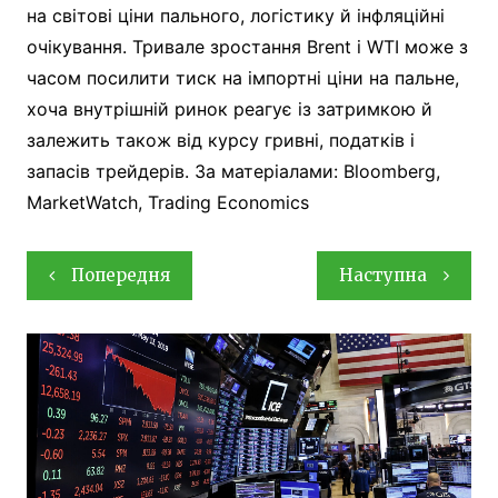
на світові ціни пального, логістику й інфляційні
очікування. Тривале зростання Brent і WTI може з
часом посилити тиск на імпортні ціни на пальне,
хоча внутрішній ринок реагує із затримкою й
залежить також від курсу гривні, податків і
запасів трейдерів. За матеріалами: Bloomberg,
MarketWatch, Trading Economics
Навігація
Попередня
Наступна
записів