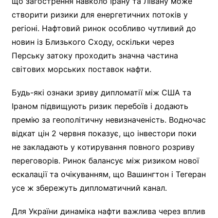
що загострення навколо Ірану та Лівану може
створити ризики для енергетичних потоків у
регіоні. Нафтовий ринок особливо чутливий до
новин із Близького Сходу, оскільки через
Перську затоку проходить значна частина
світових морських поставок нафти.
Будь-які ознаки зриву дипломатії між США та
Іраном підвищують ризик перебоїв і додають
премію за геополітичну невизначеність. Водночас
відкат цін 2 червня показує, що інвестори поки
не закладають у котирування повного розриву
переговорів. Ринок балансує між ризиком нової
ескалації та очікуванням, що Вашингтон і Тегеран
усе ж збережуть дипломатичний канал.
Для України динаміка нафти важлива через вплив