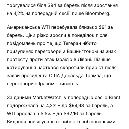
торгувалися біля $94 за барель після зростання
на 4,2% на попередній сесії, пише Bloomberg.
Американська WTI перебувала близько $91 за
барель. Ціни різко зросли в понеділок після
повідомлень про те, що Тегеран нібито
призупиняє переговори з Вашингтоном на знак
протесту проти атак Ізраїлю в Лівані. Пізніше
котирування частково скоротили приріст після
заяви президента США Дональда Трампа, що
переговори з Іраном тривають.
За даними MarketWatch, у попередню сесію Brent
подорожчала на 4,2% – до $94,98 за барель, а
WTI зросла на 5,5% – до $92,16 за барель.
Видання пов'язувало стрибок із побоюваннями,