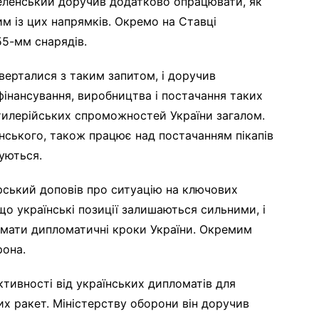
Зеленський доручив додатково опрацювати, як
м із цих напрямків. Окремо на Ставці
55-мм снарядів.
верталися з таким запитом, і доручив
інансування, виробництва і постачання таких
тилерійських спроможностей України загалом.
нського, також працює над постачанням пікапів
зуються.
ський доповів про ситуацію на ключових
що українські позиції залишаються сильними, і
имати дипломатичні кроки України. Окремим
рона.
ктивності від українських дипломатів для
х ракет. Міністерству оборони він доручив