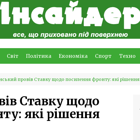
Світ
Політика
Економіка
Спорт
Техно
нський провів Ставку щодо посилення фронту: які рішенн
вів Ставку щодо
ту: які рішення