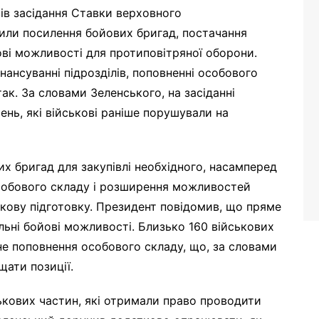
в засідання Ставки верховного
или посилення бойових бригад, постачання
ові можливості для протиповітряної оборони.
ансуванні підрозділів, поповненні особового
так. За словами Зеленського, на засіданні
нь, які військові раніше порушували на
х бригад для закупівлі необхідного, насамперед
особового складу і розширення можливостей
кову підготовку. Президент повідомив, що пряме
ьні бойові можливості. Близько 160 військових
е поповнення особового складу, що, за словами
щати позиції.
ськових частин, які отримали право проводити