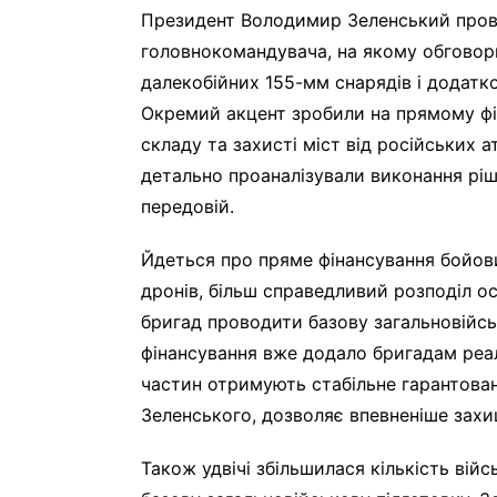
Президент Володимир Зеленський прові
головнокомандувача, на якому обговор
далекобійних 155-мм снарядів і додатк
Окремий акцент зробили на прямому фін
складу та захисті міст від російських а
детально проаналізували виконання ріше
передовій.
Йдеться про пряме фінансування бойови
дронів, більш справедливий розподіл 
бригад проводити базову загальновійсь
фінансування вже додало бригадам реал
частин отримують стабільне гарантован
Зеленського, дозволяє впевненіше захи
Також удвічі збільшилася кількість вій