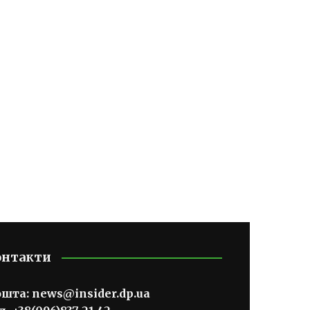
онтакти
ошта:
news@insider.dp.ua