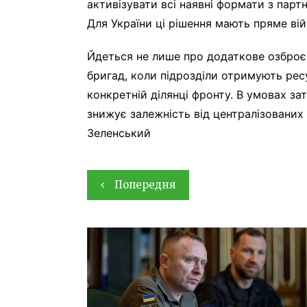
активізувати всі наявні формати з парт
Для України ці рішення мають пряме вій
Йдеться не лише про додаткове озброєн
бригад, коли підрозділи отримують ресу
конкретній ділянці фронту. В умовах за
знижує залежність від централізованих
Зеленський
Навігація
Попередня
записів