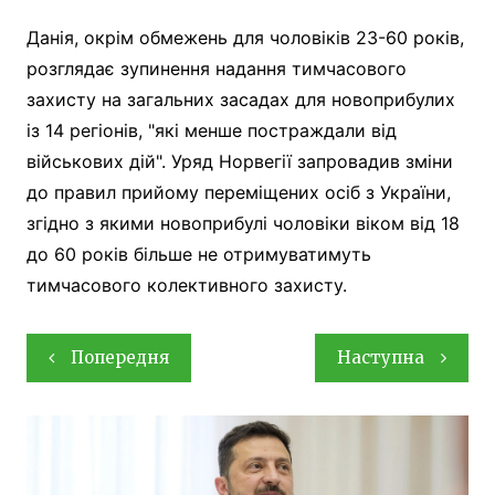
Данія, окрім обмежень для чоловіків 23-60 років,
розглядає зупинення надання тимчасового
захисту на загальних засадах для новоприбулих
із 14 регіонів, "які менше постраждали від
військових дій". Уряд Норвегії запровадив зміни
до правил прийому переміщених осіб з України,
згідно з якими новоприбулі чоловіки віком від 18
до 60 років більше не отримуватимуть
тимчасового колективного захисту.
Навігація
Попередня
Наступна
записів