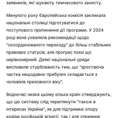
заявників, які шукають тимчасового захисту.
Минулого року Європейська комісія закликала
національні столиці підготуватися до
поступового припинення дії програми. У 2024
році вона ухвалила рекомендації щодо
"скоординованого переходу" до більш стабільних
правових статусів, але прогрес поки що
нерівномірний. Деякі національні уряди
висловили стурбованість тим, що "зростаюча
частка нещодавно прибулих складається з
чоловіків призовного віку".
Водночас низка цьому кілька країн стверджують,
що цю систему слід переглянути "також в
інтересах України", як для підтримки опору
країни російській агресії, так і для сприяння