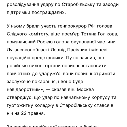
розслідування удару по Старобільську та заходи
підтримки постраждалих.
У ньому брали участь генпрокурор РФ, голова
Слідчого комітету, віце-прем'єр Тетяна Голікова,
призначений Росією голова окупованої частини
Луганської області Леонід Пасічник і місцеві
окупаційні представники. Путін заявив, що
російські силові органи повинні встановити
причетних до удару.«Усі вони повинні отримати
заслужене покарання, і воно буде
невідворотним», — сказав він. Москва
стверджує, що удар по навчальному корпусу та
гуртожитку коледжу в Старобільську стався в
ніч на 22 травня.
За версією російської сторони, в будівлі