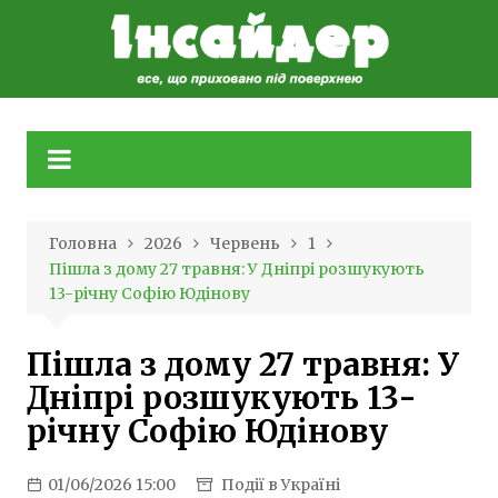
Skip
to
content
Головна
2026
Червень
1
Пішла з дому 27 травня: У Дніпрі розшукують
13-річну Софію Юдінову
Пішла з дому 27 травня: У
Дніпрі розшукують 13-
річну Софію Юдінову
01/06/2026 15:00
Події в Україні