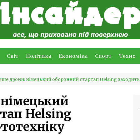
Світ
Політика
Економіка
Спорт
Техно
ише дрони: німецький оборонний стартап Helsing заходить
 німецький
тап Helsing
ототехніку