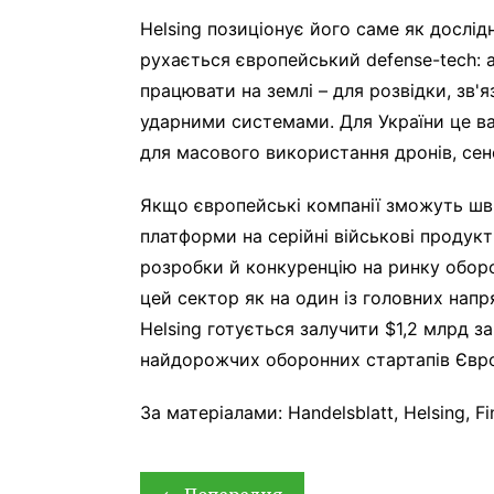
Helsing позиціонує його саме як дослі
рухається європейський defense-tech: 
працювати на землі – для розвідки, зв'я
ударними системами. Для України це ва
для масового використання дронів, сенс
Якщо європейські компанії зможуть шв
платформи на серійні військові продукт
розробки й конкуренцію на ринку оборо
цей сектор як на один із головних напря
Helsing готується залучити $1,2 млрд за
найдорожчих оборонних стартапів Євр
За матеріалами: Handelsblatt, Helsing, Fi
Навігація