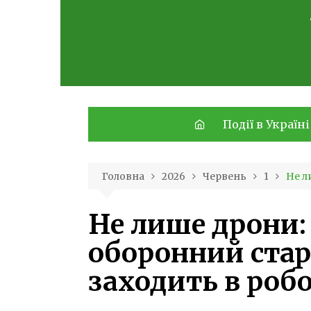
Skip
to
content
Події в Україні
Головна
2026
Червень
1
Не л
Не лише дрони:
оборонний стар
заходить в роб