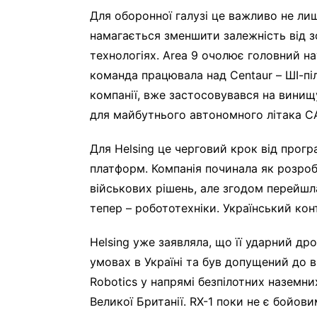
Для оборонної галузі це важливо не лиш
намагається зменшити залежність від з
технологіях. Area 9 очолює головний на
команда працювала над Centaur – ШІ-пі
компанії, вже застосовувався на винищ
для майбутнього автономного літака CA
Для Helsing це черговий крок від прог
платформ. Компанія починала як розроб
військових рішень, але згодом перейшла
тепер – робототехніки. Український кон
Helsing уже заявляла, що її ударний д
умовах в Україні та був допущений до 
Robotics у напрямі безпілотних наземни
Великої Британії. RX-1 поки не є бойов