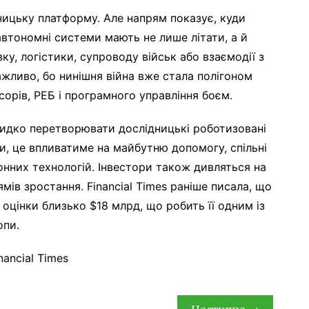
дницьку платформу. Але напрям показує, куди
автономні системи мають не лише літати, а й
зку, логістики, супроводу військ або взаємодії з
жливо, бо нинішня війна вже стала полігоном
орів, РЕБ і програмного управління боєм.
идко перетворювати дослідницькі роботизовані
и, це впливатиме на майбутню допомогу, спільні
нних технологій. Інвестори також дивляться на
мів зростання. Financial Times раніше писала, що
 оцінки близько $18 млрд, що робить її одним із
опи.
nancial Times