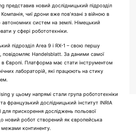
ng представив новий дослідницький підрозділ
 Компанія, чиї дрони вже пов'язані з війною в
до автономних систем на землі. Німецький
вати у сфері робототехніки.
ий підрозділ Area 9 і RX-1 – свою першу
 повідомляє Handelsblatt. За даними самої
я в Європі. Платформа має стати інструментом
нічних лабораторій, які працюють на стику
ем.
ing у цьому напрямі стали група робототехніки
та французький дослідницький інститут INRIA
1 для прискорення досліджень польової
що новий робот створений як європейська
 межами континенту.