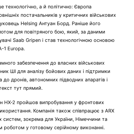
е технологічно, а й політично: Європа
овнішніх постачальників у критичних військових
уковець Helsing Антуан Борд. Раніше його
лотом для повітряного бою, який, за даними
увачі Saab Gripen і став технологічною основою
-1 Europa.
рамного забезпечення до власних військових
ник ШІ для аналізу бойових даних і підтримки
 до дронів, автономних підводних апаратів і
текст тут прямий.
рон HX-2 пройшов випробування у фронтових
використання. Компанія також співпрацює з ARX
х систем, зокрема для України, Німеччини та
им роботом у готовому серійному виконанні.