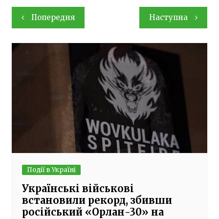
Навігація
Попередня
Наступна
записів
Події в Україні
Українські військові
встановили рекорд, збивши
російський «Орлан-30» на