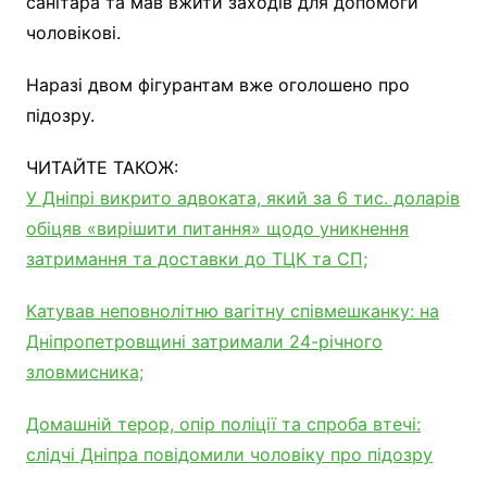
санітара та мав вжити заходів для допомоги
чоловікові.
Наразі двом фігурантам вже оголошено про
підозру.
ЧИТАЙТЕ ТАКОЖ:
У Дніпрі викрито адвоката, який за 6 тис. доларів
обіцяв «вирішити питання» щодо уникнення
затримання та доставки до ТЦК та СП;
Катував неповнолітню вагітну співмешканку: на
Дніпропетровщині затримали 24-річного
зловмисника;
Домашній терор, опір поліції та спроба втечі:
слідчі Дніпра повідомили чоловіку про підозру