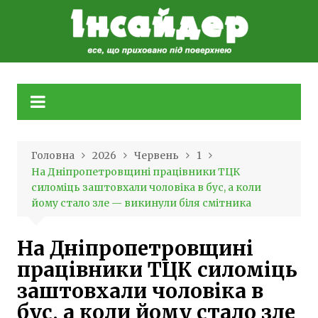
Skip
to
content
Головна
2026
Червень
1
На Дніпропетровщині працівники ТЦК
силоміць заштовхали чоловіка в бус, а коли
йому стало зле — викинули біля смітника
На Дніпропетровщині
працівники ТЦК силоміць
заштовхали чоловіка в
бус, а коли йому стало зле