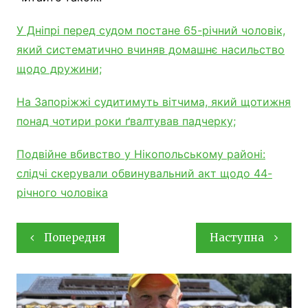
У Дніпрі перед судом постане 65-річний чоловік,
який систематично вчиняв домашнє насильство
щодо дружини;
На Запоріжжі судитимуть вітчима, який щотижня
понад чотири роки ґвалтував падчерку;
Подвійне вбивство у Нікопольському районі:
слідчі скерували обвинувальний акт щодо 44-
річного чоловіка
Навігація
Попередня
Наступна
записів