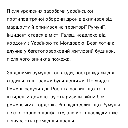
Після ураження засобами української
протиповітряної оборони дрон відхилився від
маршруту й опинився на території Румунії.
Інцидент стався в місті Галац, недалеко від
кордону з Україною та Молдовою. Безпілотник
влучив у багатоповерховий житловий будинок,
після чого виникла пожежа.
За даними румунської влади, постраждали дві
людини, їхні травми були легкими. Президент
Румунії засудив дії Росії та заявив, що такі
інциденти демонструють ризики війни біля
румунських кордонів. Він підкреслив, що Румунія
не є стороною конфлікту, але його наслідки вже
відчувають громадяни країни.