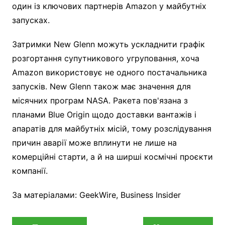
один із ключових партнерів Amazon у майбутніх
запусках.
Затримки New Glenn можуть ускладнити графік
розгортання супутникового угруповання, хоча
Amazon використовує не одного постачальника
запусків. New Glenn також має значення для
місячних програм NASA. Ракета пов'язана з
планами Blue Origin щодо доставки вантажів і
апаратів для майбутніх місій, тому розслідування
причин аварії може вплинути не лише на
комерційні старти, а й на ширші космічні проєкти
компанії.
За матеріалами: GeekWire, Business Insider
Навігація