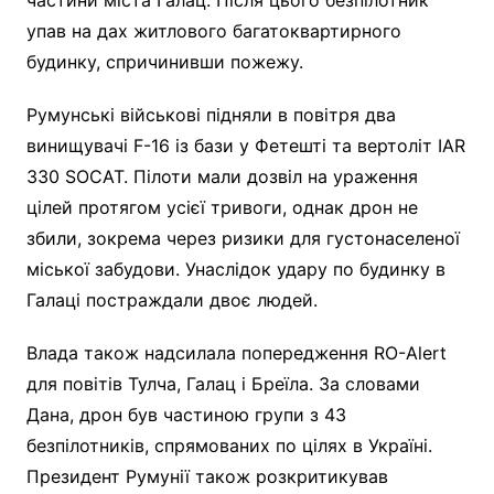
упав на дах житлового багатоквартирного
будинку, спричинивши пожежу.
Румунські військові підняли в повітря два
винищувачі F-16 із бази у Фетешті та вертоліт IAR
330 SOCAT. Пілоти мали дозвіл на ураження
цілей протягом усієї тривоги, однак дрон не
збили, зокрема через ризики для густонаселеної
міської забудови. Унаслідок удару по будинку в
Галаці постраждали двоє людей.
Влада також надсилала попередження RO-Alert
для повітів Тулча, Галац і Бреїла. За словами
Дана, дрон був частиною групи з 43
безпілотників, спрямованих по цілях в Україні.
Президент Румунії також розкритикував