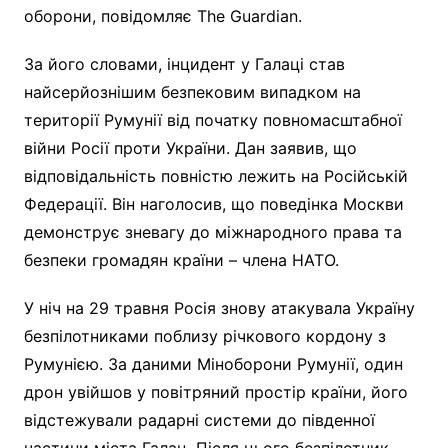
оборони, повідомляє The Guardian.
За його словами, інцидент у Галаці став
найсерйознішим безпековим випадком на
території Румунії від початку повномасштабної
війни Росії проти України. Дан заявив, що
відповідальність повністю лежить на Російській
Федерації. Він наголосив, що поведінка Москви
демонструє зневагу до міжнародного права та
безпеки громадян країни – члена НАТО.
У ніч на 29 травня Росія знову атакувала Україну
безпілотниками поблизу річкового кордону з
Румунією. За даними Міноборони Румунії, один
дрон увійшов у повітряний простір країни, його
відстежували радарні системи до південної
частини міста Галац. Після цього безпілотник