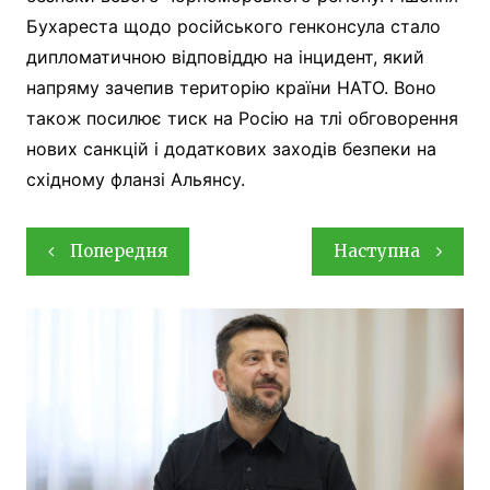
Бухареста щодо російського генконсула стало
дипломатичною відповіддю на інцидент, який
напряму зачепив територію країни НАТО. Воно
також посилює тиск на Росію на тлі обговорення
нових санкцій і додаткових заходів безпеки на
східному фланзі Альянсу.
Навігація
Попередня
Наступна
записів