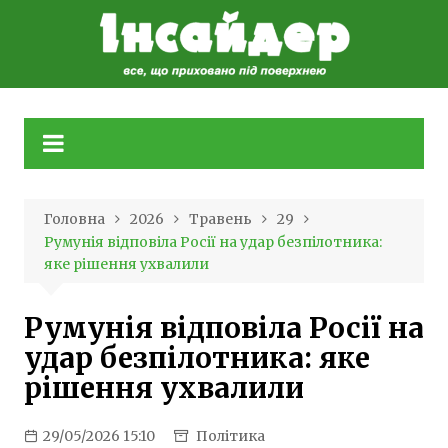
Skip
to
content
Головна
2026
Травень
29
Румунія відповіла Росії на удар безпілотника:
яке рішення ухвалили
Румунія відповіла Росії на
удар безпілотника: яке
рішення ухвалили
29/05/2026 15:10
Політика