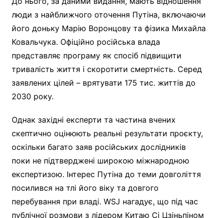
До нього, за даними видання, мають відношення
люди з найближчого оточення Путіна, включаючи
його доньку Марію Воронцову та фізика Михайла
Ковальчука. Офіційно російська влада
представляє програму як спосіб підвищити
тривалість життя і скоротити смертність. Серед
заявлених цілей – врятувати 175 тис. життів до
2030 року.
Однак західні експерти та частина вчених
скептично оцінюють реальні результати проєкту,
оскільки багато заяв російських дослідників
поки не підтверджені широкою міжнародною
експертизою. Інтерес Путіна до теми довголіття
посилився на тлі його віку та довгого
перебування при владі. WSJ нагадує, що під час
публічної розмови з лідером Китаю Сі Цзіньпіном