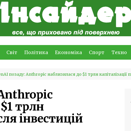
Світ
Політика
Економіка
Спорт
Техно
nAI позаду: Anthropic наблизилася до $1 трлн капіталізації 
Anthropic
 $1 трлн
ісля інвестицій