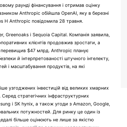
овому раунді фінансування і отримав оцінку
азником Anthropic обійшла OpenAI, яку в березні
s H Anthropic повідомила 28 травня.
r, Greenoaks і Sequoia Capital. Компанія заявила,
поративних клієнтів продовжив зростати, а
 перевищив $47 млрд. Anthropic планує
езпеки й інтерпретованості штучного інтелекту,
й і масштабування продуктів, на які
іше узгоджених інвестицій від великих хмарних
. Серед стратегічних інфраструктурних
sung і SK hynix, а також угоди з Amazon, Google,
вальних потужностей. Для ринку це один із
дедалі більше оцінюють не лише за якістю