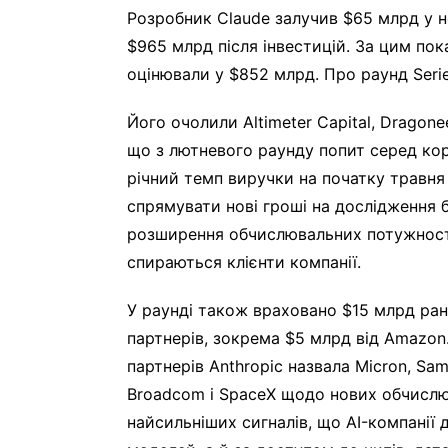
Розробник Claude залучив $65 млрд у н
$965 млрд після інвестицій. За цим пок
оцінювали у $852 млрд. Про раунд Serie
Його очолили Altimeter Capital, Dragonee
що з лютневого раунду попит серед кор
річний темп виручки на початку травня
спрямувати нові гроші на дослідження б
розширення обчислювальних потужносте
спираються клієнти компанії.
У раунді також враховано $15 млрд ран
партнерів, зокрема $5 млрд від Amazon
партнерів Anthropic назвала Micron, Sam
Broadcom і SpaceX щодо нових обчислю
найсильніших сигналів, що AI-компанії 