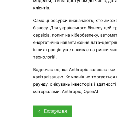
моделей, а й за доступом до чипів, дат
клієнтів.
Саме ці ресурси визначають, хто зможе
бізнесу. Для українського бізнесу цей 
сервісів, попит на кібербезпеку, автом
енергетичне навантаження дата-центрів.
інших гравців уже впливає на ринки чи
технологій.
Водночас оцінка Anthropic залишаєтьс
капіталізацією. Компанія не торгується 
раунду, очікувань інвесторів і здатнос
матеріалами: Anthropic, OpenAI
Навігація
Попередня