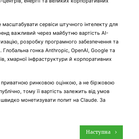
а-центрів, енергії та великих корпоративних
 масштабувати сервіси штучного інтелекту для
тренд важливий через майбутню вартість AI-
атизацію, розробку програмного забезпечення та
 Глобальна гонка Anthropic, OpenAI, Google та
пів, хмарної інфраструктури й корпоративних
я приватною ринковою оцінкою, а не біржовою
публічно, тому її вартість залежить від умов
ті швидко монетизувати попит на Claude. За
Наступна