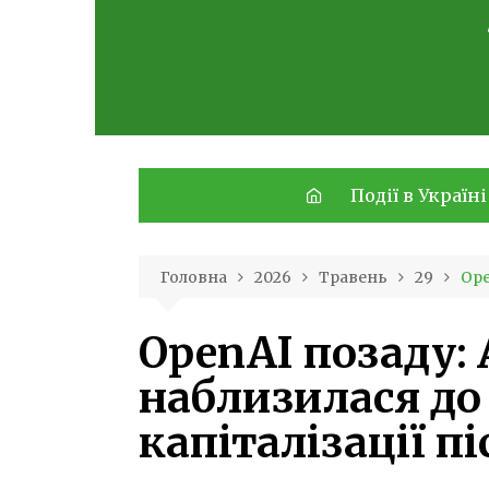
Skip
to
content
Події в Україні
Головна
2026
Травень
29
Ope
OpenAI позаду: 
наблизилася до
капіталізації п