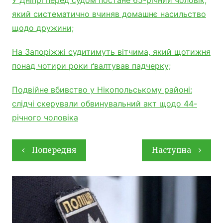
який систематично вчиняв домашнє насильство
щодо дружини;
На Запоріжжі судитимуть вітчима, який щотижня
понад чотири роки ґвалтував падчерку;
Подвійне вбивство у Нікопольському районі:
слідчі скерували обвинувальний акт щодо 44-
річного чоловіка
Навігація
Попередня
Наступна
записів