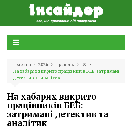
Skip
to
content
Головна
2026
Травень
29
На хабарях викрито працівників БЕБ: затримані
детектив та аналітик
На хабарях викрито
працівників БЕБ:
затримані детектив та
аналітик