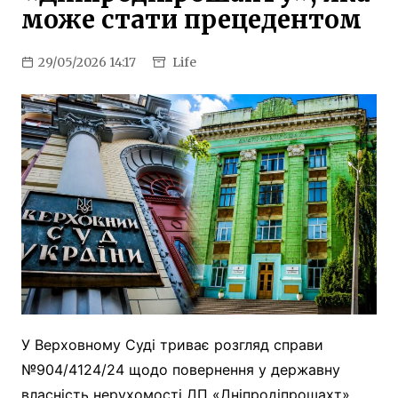
може стати прецедентом
29/05/2026 14:17
Life
У Верховному Суді триває розгляд справи
№904/4124/24 щодо повернення у державну
власність нерухомості ДП «Дніпродіпрошахт»,