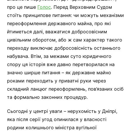
про це пише
Голос
. Перед Верховним Судом
стоїть принципове питання: чи можуть механізми
переоформлення державного майна, про які
йтиметься далі, вважатися добросовісним
цивільним оборотом, або ж сам характер такого
переходу виключає добросовісність останнього
набувача. Втім, за межами суто юридичного
спору ця історія вже давно перетворилася на
значно ширше питання – як державне майно
роками переходить у приватні руки через
складний ланцюг переоформлень, пов’язаних осіб
та формально законних процедур.
Сьогодні у центрі уваги – нерухомість у Дніпрі,
яка після серії угод опинилася у власності
родини колишнього міністра вугільної