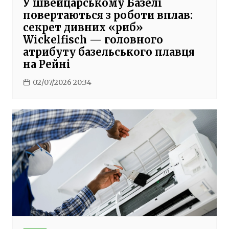
У швейцарському Базелі
повертаються з роботи вплав:
секрет дивних «риб»
Wickelfisch — головного
атрибуту базельського плавця
на Рейні
02/07/2026 20:34