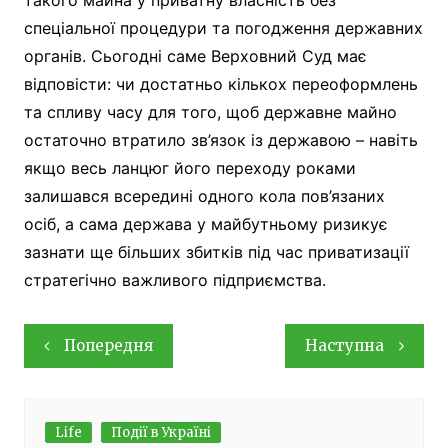
спеціальної процедури та погодження державних
органів. Сьогодні саме Верховний Суд має
відповісти: чи достатньо кількох переоформлень
та спливу часу для того, щоб державне майно
остаточно втратило зв’язок із державою – навіть
якщо весь ланцюг його переходу роками
залишався всередині одного кола пов’язаних
осіб, а сама держава у майбутньому ризикує
зазнати ще більших збитків під час приватизації
стратегічно важливого підприємства.
Навігація
Попередня
Наступна
записів
Life
Події в Україні