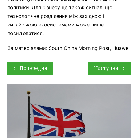
політики. Для бізнесу це також сигнал, що
технологічне розділення між західною і
китайською екосистемами може лише
посилюватися.
За матеріалами: South China Morning Post, Huawei
Навігація
Попередня
Наступна
записів