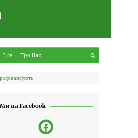
Life
Про Нас
 профінансують
Ми на Facebook