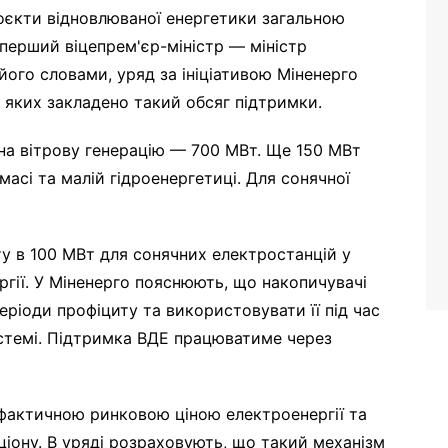
оєкти відновлюваної енергетики загальною
 перший віцепрем'єр-міністр — міністр
його словами, уряд за ініціативою Міненерго
у яких закладено такий обсяг підтримки.
на вітрову генерацію — 700 МВт. Ще 150 МВт
омасі та малій гідроенергетиці. Для сонячної
ту в 100 МВт для сонячних електростанцій у
ргії. У Міненерго пояснюють, що накопичувачі
еріоди профіциту та використовувати її під час
истемі. Підтримка ВДЕ працюватиме через
фактичною ринковою ціною електроенергії та
ціону. В уряді розраховують, що такий механізм