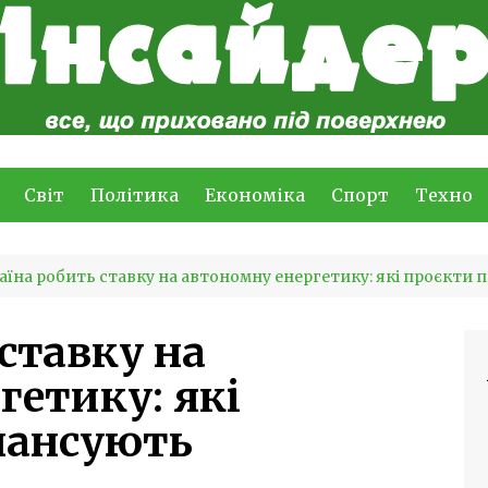
Світ
Політика
Економіка
Спорт
Техно
аїна робить ставку на автономну енергетику: які проєкти
ставку на
гетику: які
нансують