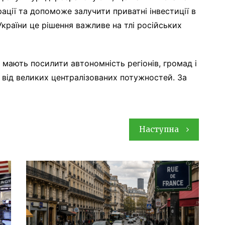
ації та допоможе залучити приватні інвестиції в
країни це рішення важливе на тлі російських
 мають посилити автономність регіонів, громад і
 від великих централізованих потужностей. За
Наступна