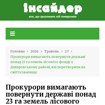
Skip
to
content
Головна
2026
Травень
27
Прокурори вимагають повернути державі
понад 23 га земель лісового фонду у
Дніпровському районі, які перетворили на
сміттєзвалище
Прокурори вимагають
повернути державі понад
23 га земель лісового