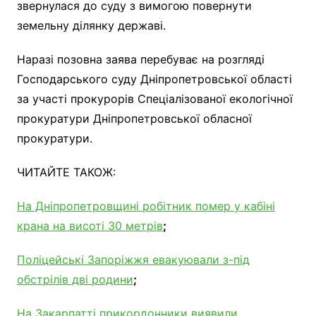
звернулася до суду з вимогою повернути
земельну ділянку державі.
Наразі позовна заява перебуває на розгляді
Господарського суду Дніпропетровської області
за участі прокурорів Спеціалізованої екологічної
прокуратури Дніпропетровської обласної
прокуратури.
ЧИТАЙТЕ ТАКОЖ:
На Дніпропетровщині робітник помер у кабіні
крана на висоті 30 метрів
;
Поліцейські Запоріжжя евакуювали з-під
обстрілів дві родини
;
На Закарпатті прикордонники виявили