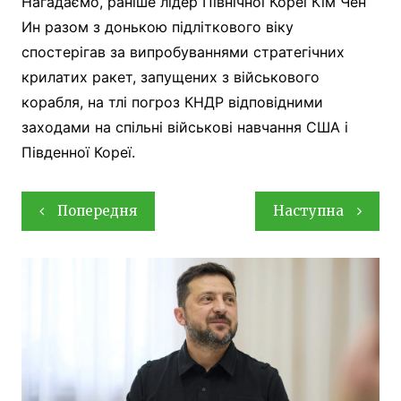
Нагадаємо, раніше лідер Північної Кореї Кім Чен
Ин разом з донькою підліткового віку
спостерігав за випробуваннями стратегічних
крилатих ракет, запущених з військового
корабля, на тлі погроз КНДР відповідними
заходами на спільні військові навчання США і
Південної Кореї.
Навігація
Попередня
Наступна
записів