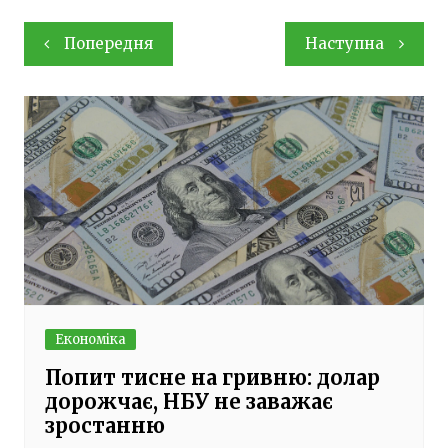
Навігація
Попередня
Наступна
записів
Економіка
Попит тисне на гривню: долар
дорожчає, НБУ не заважає
зростанню