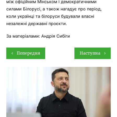
між офіційним Мінськом і демократичними
силами Білорусі, а також нагадує про період,
коли українці та білоруси будували власні
незалежні державні проєкти.
За матеріалами: Андрія Сибіги
Навігація
Попередня
Наступна
записів