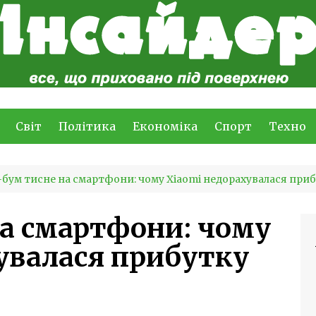
Світ
Політика
Економіка
Спорт
Техно
бум тисне на смартфони: чому Xiaomi недорахувалася при
а смартфони: чому
увалася прибутку