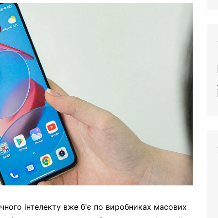
учного інтелекту вже б'є по виробниках масових