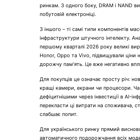
ринкам. З одного боку, DRAM і NAND в
побутовій електроніці.
З іншого – ті самі типи компонентів м
інфраструктури штучного інтелекту. Ана
першому кварталі 2026 року великі виро
Honor, Oppo та Vivo, підвищували ціни
дорожчу пам'ять. Це вже негативно впл
Для покупців це означає просту річ: н
кращі камери, екрани чи процесори. Ча
дефіцитнішими через інвестиції в AI-і
перекласти ці витрати на споживача, с
слабшає попит.
Для українського ринку прямий висново
автоматичного подорожчання всіх модел