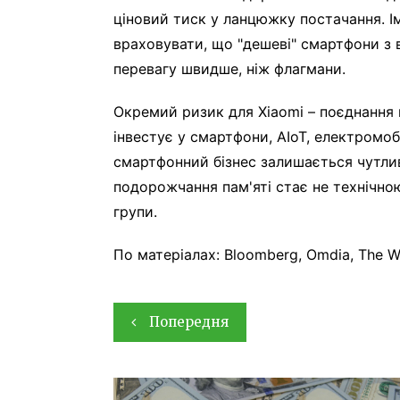
ціновий тиск у ланцюжку постачання. І
враховувати, що "дешеві" смартфони з 
перевагу швидше, ніж флагмани.
Окремий ризик для Xiaomi – поєднання 
інвестує у смартфони, AIoT, електромобіл
смартфонний бізнес залишається чутли
подорожчання пам'яті стає не технічно
групи.
По матеріалах: Bloomberg, Omdia, The Wa
Навігація
Попередня
записів