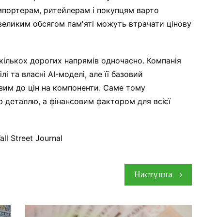
мпортерам, ритейлерам і покупцям варто
великим обсягом пам'яті можуть втрачати цінову
кількох дорогих напрямів одночасно. Компанія
і та власні AI-моделі, але її базовий
вим до цін на компоненти. Саме тому
ю деталлю, а фінансовим фактором для всієї
ll Street Journal
Наступна