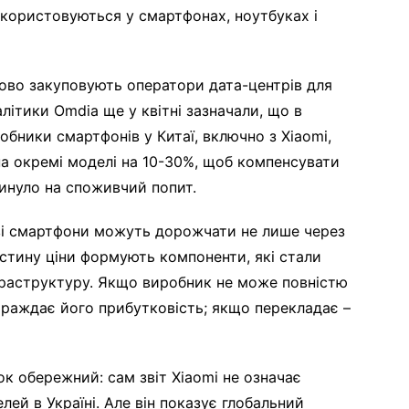
икористовуються у смартфонах, ноутбуках і
асово закуповують оператори дата-центрів для
літики Omdia ще у квітні зазначали, що в
бники смартфонів у Китаї, включно з Xiaomi,
 на окремі моделі на 10-30%, щоб компенсувати
инуло на споживчий попит.
ові смартфони можуть дорожчати не лише через
стину ціни формують компоненти, які стали
нфраструктуру. Якщо виробник не може повністю
траждає його прибутковість; якщо перекладає –
к обережний: сам звіт Xiaomi не означає
ей в Україні. Але він показує глобальний