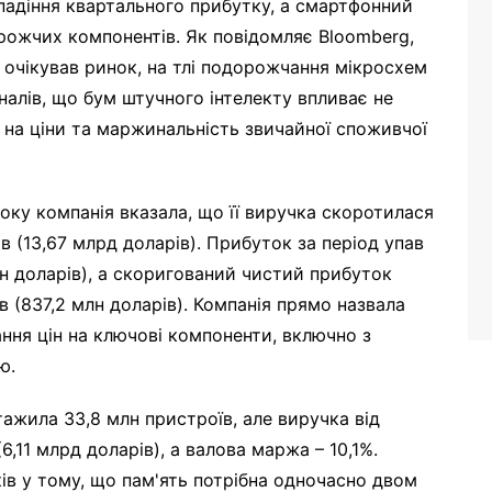
е падіння квартального прибутку, а смартфонний
орожчих компонентів. Як повідомляє Bloomberg,
ж очікував ринок, на тлі подорожчання мікросхем
гналів, що бум штучного інтелекту впливає не
 й на ціни та маржинальність звичайної споживчої
року компанія вказала, що її виручка скоротилася
ів (13,67 млрд доларів). Прибуток за період упав
лн доларів), а скоригований чистий прибуток
в (837,2 млн доларів). Компанія прямо назвала
ання цін на ключові компоненти, включно з
ю.
ажила 33,8 млн пристроїв, але виручка від
,11 млрд доларів), а валова маржа – 10,1%.
ів у тому, що пам'ять потрібна одночасно двом