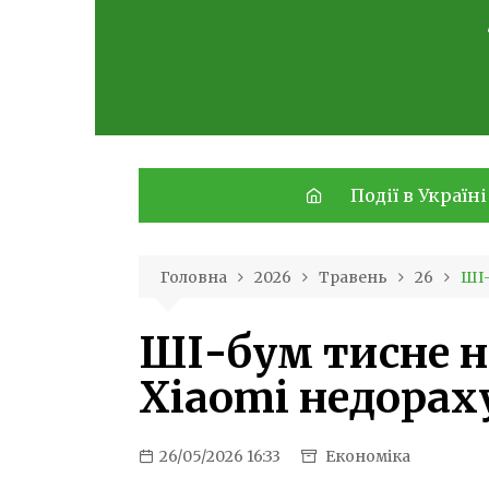
Skip
to
content
Події в Україні
Головна
2026
Травень
26
ШІ-
ШІ-бум тисне н
Xiaomi недорах
26/05/2026 16:33
Економіка