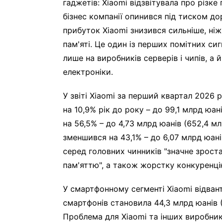
гаджетів: Xiaomi відзвітувала про різк
бізнес компанії опинився під тиском д
прибуток Xiaomi знизився сильніше, ні
пам'яті. Це один із перших помітних си
лише на виробників серверів і чипів, а
електроніки.
У звіті Xiaomi за перший квартал 2026 
на 10,9% рік до року – до 99,1 млрд юан
на 56,5% – до 4,73 млрд юанів (652,4 м
зменшився на 43,1% – до 6,07 млрд юані
серед головних чинників "значне зрост
пам'яттю", а також жорстку конкуренці
У смартфонному сегменті Xiaomi відвант
смартфонів становила 44,3 млрд юанів (6
Проблема для Xiaomi та інших виробник