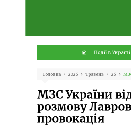
Skip
to
content
Події в Україні
Головна
2026
Травень
26
МЗС
МЗС України ві
розмову Лаврова
провокація