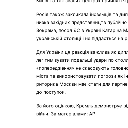
Києві та так званих центрах прийняття 
Росія також закликала іноземців та ди
низка західних представництв публічно 
Зокрема, посол ЄС в Україні Катаріна 
українській столиці і не піддасться на р
Для України ця реакція важлива як дип
легітимізувати подальші удари по столи
«попередження» не скасовують головно
міста та використовувати погрози як ін
риторика Москви має стати для партнер
до поступок.
За його оцінкою, Кремль демонструє від
війни. За матеріалами: AP