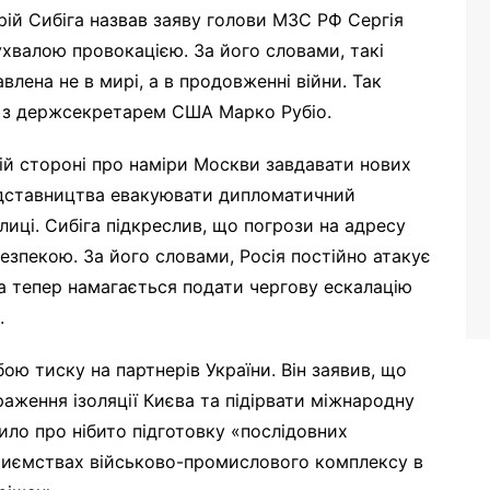
рій Сибіга назвав заяву голови МЗС РФ Сергія
хвалою провокацією. За його словами, такі
влена не в мирі, а в продовженні війни. Так
а з держсекретарем США Марко Рубіо.
ій стороні про наміри Москви завдавати нових
редставництва евакуювати дипломатичний
лиці. Сибіга підкреслив, що погрози на адресу
безпекою. За його словами, Росія постійно атакує
 а тепер намагається подати чергову ескалацію
.
бою тиску на партнерів України. Він заявив, що
аження ізоляції Києва та підірвати міжнародну
ило про нібито підготовку «послідовних
приємствах військово-промислового комплексу в