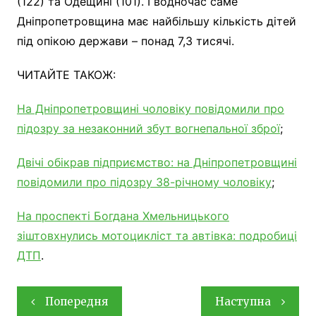
(122) та Одещині (101). І водночас саме
Дніпропетровщина має найбільшу кількість дітей
під опікою держави – понад 7,3 тисячі.
ЧИТАЙТЕ ТАКОЖ:
На Дніпропетровщині чоловіку повідомили про
підозру за незаконний збут вогнепальної зброї
;
Двічі обікрав підприємство: на Дніпропетровщині
повідомили про підозру 38-річному чоловіку
;
На проспекті Богдана Хмельницького
зіштовхнулись мотоцикліст та автівка: подробиці
ДТП
.
Навігація
Попередня
Наступна