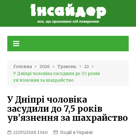
Skip
to
content
Головна
2026
Травень
22
У Дніпрі чоловіка засудили до 7,5 років
ув’язнення за шахрайство
У Дніпрі чоловіка
засудили до 7,5 років
ув’язнення за шахрайство
22/05/2026 13:40
Події в Україні