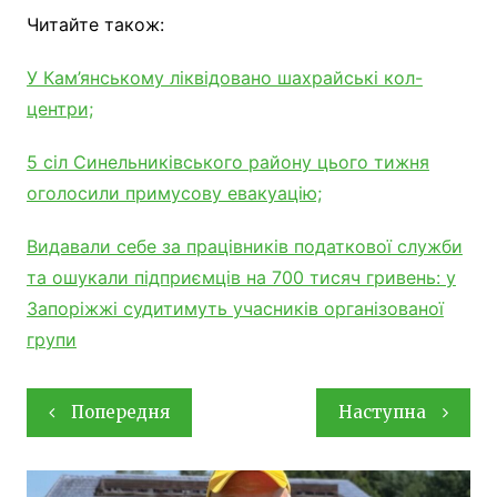
Читайте також:
У Кам’янському ліквідовано шахрайські кол-
центри;
5 сіл Синельниківського району цього тижня
оголосили примусову евакуацію;
Видавали себе за працівників податкової служби
та ошукали підприємців на 700 тисяч гривень: у
Запоріжжі судитимуть учасників організованої
групи
Навігація
Попередня
Наступна
записів