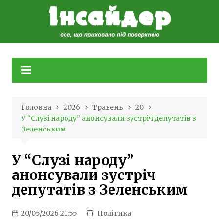
Skip
to
content
Головна
2026
Травень
20
У “Слузі народу” анонсували зустріч депутатів з
Зеленським
У “Слузі народу”
анонсували зустріч
депутатів з Зеленським
20/05/2026 21:55
Політика