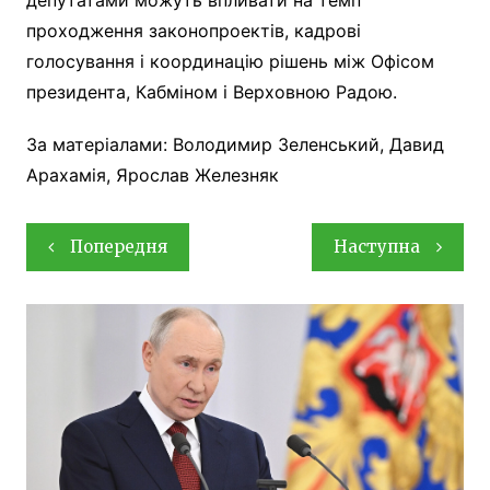
проходження законопроектів, кадрові
голосування і координацію рішень між Офісом
президента, Кабміном і Верховною Радою.
За матеріалами: Володимир Зеленський, Давид
Арахамія, Ярослав Железняк
Навігація
Попередня
Наступна
записів