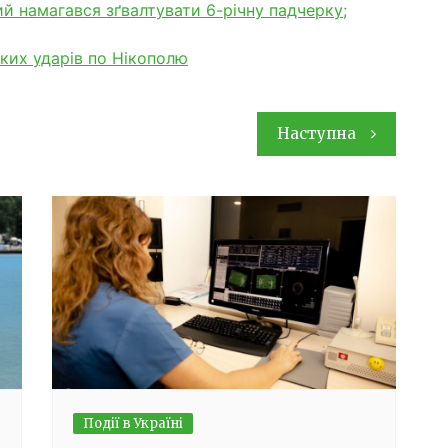
ий намагався зґвалтувати 6-річну падчерку;
ких ударів по Нікополю
Наступна
Події в Україні