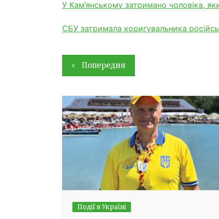
У Кам’янському затримано чоловіка, як
СБУ затримала коригувальника російсь
Навігація
Попередня
записів
Події в Україні