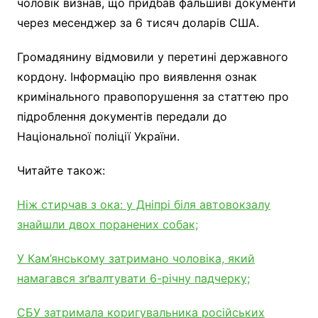
чоловік визнав, що придбав фальшиві документи
через месенджер за 6 тисяч доларів США.
Громадянину відмовили у перетині державного
кордону. Інформацію про виявлення ознак
кримінального правопорушення за статтею про
підроблення документів передали до
Національної поліції України.
Читайте також:
Ніж стирчав з ока: у Дніпрі біля автовокзалу
знайшли двох поранених собак;
У Кам’янському затримано чоловіка, який
намагався зґвалтувати 6-річну падчерку;
СБУ затримала коригувальника російських