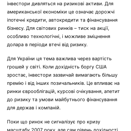
інвестори дивляться на ризикові активи. Для
американської економіки це означає дорожчі
іпотечні кредити, автокредити та фінансування
бізнесу. Для світових ринків – тиск на акції,
особливо технологічні, і можливе зміцнення
долара в періоди втечі від ризику.
Для України ця тема важлива через вартість
грошей у світі. Коли дохідність боргу США
зростає, інвестори зазвичай вимагають більшу
премію і від інших позичальників. Це впливає на
ринки єврооблігацій, курсові очікування, апетит
до ризику та умови майбутнього фінансування
для держав і компаній.
Поки що ринок не сигналізує про кризу
масштабу 2007 року, але сам рівень дохідності