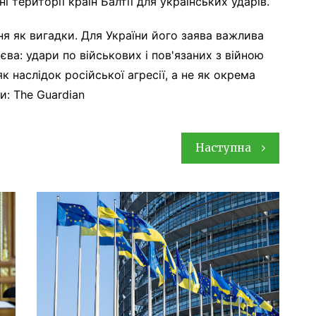
території країн Балтії для українських ударів.
ня як вигадки. Для України його заява важлива
єва: удари по військових і пов'язаних з війною
як наслідок російської агресії, а не як окрема
и: The Guardian
Наступна