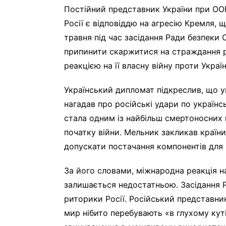
Постійний представник України при ООН
Росії є відповіддю на агресію Кремля, щ
травня під час засідання Ради безпеки
припинити скаржитися на страждання ро
реакцією на її власну війну проти Україн
Український дипломат підкреслив, що ук
нагадав про російські удари по українс
стала одним із найбільш смертоносних п
початку війни. Мельник закликав країн
допускати постачання компонентів для 
За його словами, міжнародна реакція на
залишається недостатньою. Засідання Р
риторики Росії. Російський представни
мир нібито перебувають «в глухому куті