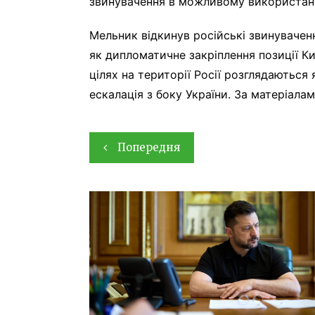
звинувачення в можливому використанні 
Мельник відкинув російські звинувачен
як дипломатичне закріплення позиції Ки
цілях на території Росії розглядаються 
ескалація з боку України. За матеріалам
Навігація
Попередня
записів