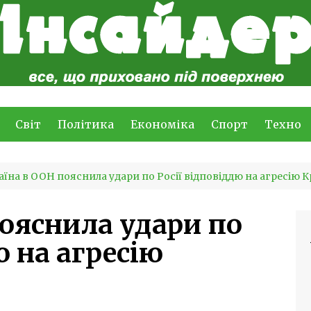
Світ
Політика
Економіка
Спорт
Техно
аїна в ООН пояснила удари по Росії відповіддю на агресію 
пояснила удари по
ю на агресію