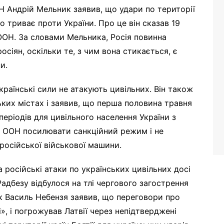
 Андрій Мельник заявив, що удари по території
о триває проти України. Про це він сказав 19
 ООН. За словами Мельника, Росія повинна
сіян, оскільки те, з чим вона стикається, є
и.
раїнські сили не атакують цивільних. Він також
ьких містах і заявив, що перша половина травня
еріодів для цивільного населення України з
и ООН посилювати санкційний режим і не
російської військової машини.
 російські атаки по українських цивільних досі
адбезу відбулося на тлі чергового загострення
к Василь Небензя заявив, що переговори про
», і погрожував Латвії через непідтверджені