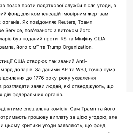
в позов проти податкової служби після угоди, в
ьний фонд для компенсацій імовірним жертвам
органів. Як повідомляє Reuters, Трамп
ue Service, пов'язаного з витоком його
ларів був поданий проти IRS та Мінфіну США
рампа, його сім'ї та Trump Organization.
тиції США створює так званий Anti-
 млрд доларів. За даними AP та WSJ, точна сума
відсилання до 1776 року, року ухвалення
є розглядати заяви людей, які стверджують, що
 дій федеральних органів.
оділятиме спеціальна комісія. Сам Трамп та його
е отримають грошову виплату за цією угодою, але
ри цьому критики угоди заявляють, що фонд