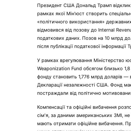
Президент США Дональд Трамп відклика
рамках якої Мін'юст створить спеціал
«політичного використання» державних 
відмовився від позову до Internal Reven
податкових даних. Позов на 10 млрд до
після публікації податкової інформації Т
У рамках врегулювання Міністерство юс
Weaponization Fund обсягом близько 1,8
фонду становить 1,776 млрд доларів — 
Декларації незалежності США. Фонд ма
постраждали від політично мотивованих
Компенсації та офіційні вибачення розп
сім'я, за даними американських ЗМІ, н
мають отримати офіційне вибачення. П