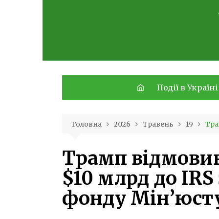
Skip
to
content
Події в Україні
Головна
2026
Травень
19
Тра
Трамп відмовив
$10 млрд до IRS
фонду Мін’юст