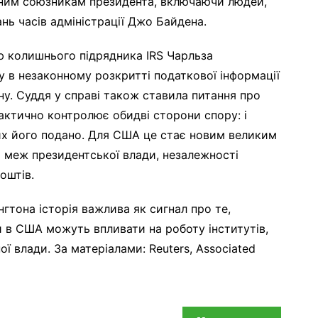
чним союзникам президента, включаючи людей,
нь часів адміністрації Джо Байдена.
ю колишнього підрядника IRS Чарльза
у в незаконному розкритті податкової інформації
у. Суддя у справі також ставила питання про
актично контролює обидві сторони спору: і
ких його подано. Для США це стає новим великим
 меж президентської влади, незалежності
оштів.
нгтона історія важлива як сигнал про те,
и в США можуть впливати на роботу інститутів,
ї влади. За матеріалами: Reuters, Associated