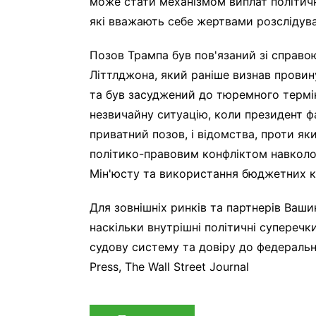
може стати механізмом виплат політи
які вважають себе жертвами розслідува
Позов Трампа був пов'язаний зі справо
Літтлджона, який раніше визнав провин
та був засуджений до тюремного термін
незвичайну ситуацію, коли президент ф
приватний позов, і відомства, проти я
політико-правовим конфліктом навколо
Мін'юсту та використання бюджетних к
Для зовнішніх ринків та партнерів Ваши
наскільки внутрішні політичні суперечк
судову систему та довіру до федерально
Press, The Wall Street Journal