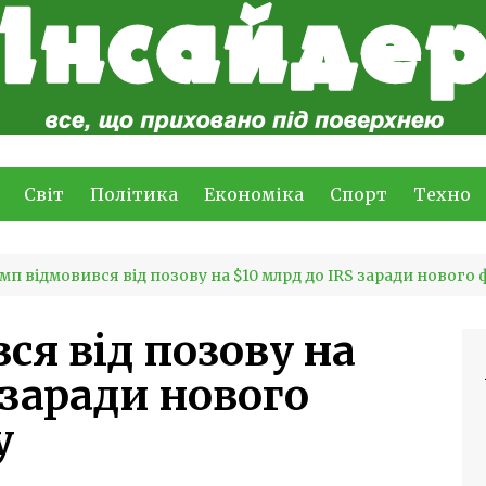
Світ
Політика
Економіка
Спорт
Техно
мп відмовився від позову на $10 млрд до IRS заради нового
ся від позову на
 заради нового
у