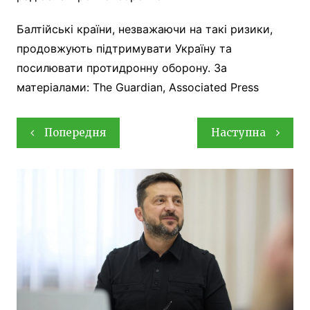
Балтійські країни, незважаючи на такі ризики,
продовжують підтримувати Україну та
посилювати протидронну оборону. За
матеріалами: The Guardian, Associated Press
Навігація
Попередня
Наступна
записів