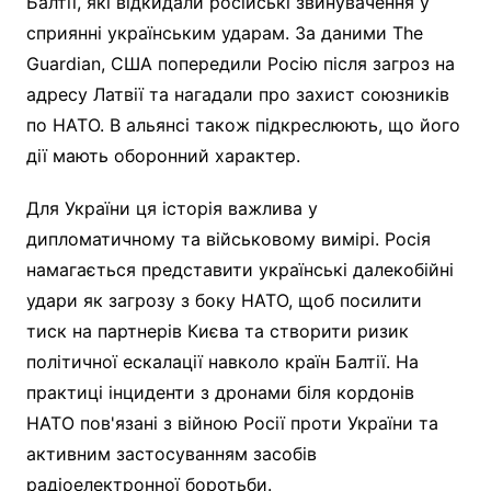
Балтії, які відкидали російські звинувачення у
сприянні українським ударам. За даними The
Guardian, США попередили Росію після загроз на
адресу Латвії та нагадали про захист союзників
по НАТО. В альянсі також підкреслюють, що його
дії мають оборонний характер.
Для України ця історія важлива у
дипломатичному та військовому вимірі. Росія
намагається представити українські далекобійні
удари як загрозу з боку НАТО, щоб посилити
тиск на партнерів Києва та створити ризик
політичної ескалації навколо країн Балтії. На
практиці інциденти з дронами біля кордонів
НАТО пов'язані з війною Росії проти України та
активним застосуванням засобів
радіоелектронної боротьби.