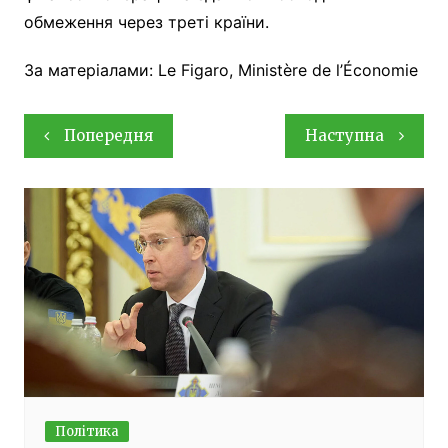
обмеження через треті країни.
За матеріалами: Le Figaro, Ministère de l’Économie
Навігація
Попередня
Наступна
записів
Політика