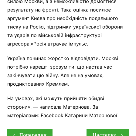
силою Москви, а з неможливістю домогтися
результату на фронті. Така оцінка посилює
аргумент Києва про необхідність подальшого
тиску на Росію, підтримки української оборони
та ударів по військовій інфраструктурі
агресора.«Росія втрачає імпульс.
Україна починає жорстко відповідати. Москві
потрібно нарешті зрозуміти, що настав час
закінчувати цю війну. Але не на умовах,
продиктованих Кремлем.
На умовах, які можуть прийняти обидві
сторони», — написала Матернова. За
матеріалами: Facebook Катарини Матернової
Навігація
Попередня
Наступна