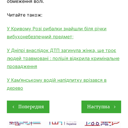
обмеження волі.
Читайте також:
У Кривому Розі рибалки знайшли біля річки
вибухонебезпечний предмет;
У Дніпрі внаслідок ДТП загинула жінка, ще троє
людей травмовані : поліція відкрила кримінальне
провадження
У Кам’янському водій напідпитку врізався в
дерево
Навігація
Попередня
Наступна
записів