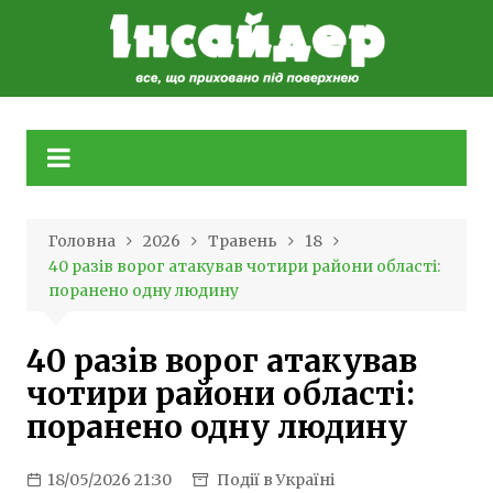
Skip
to
content
Головна
2026
Травень
18
40 разів ворог атакував чотири райони області:
поранено одну людину
40 разів ворог атакував
чотири райони області:
поранено одну людину
18/05/2026 21:30
Події в Україні