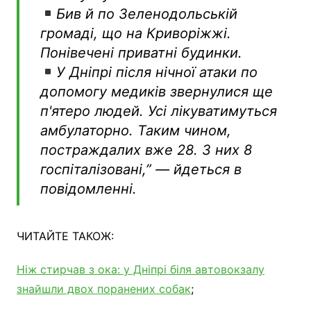
Бив й по Зеленодольській
громаді, що на Криворіжжі.
Понівечені приватні будинки.
У Дніпрі після нічної атаки по
допомогу медиків звернулися ще
п'ятеро людей. Усі лікуватимуться
амбулаторно. Таким чином,
постраждалих вже 28. З них 8
госпіталізовані,” — йдеться в
повідомленні.
ЧИТАЙТЕ ТАКОЖ:
Ніж стирчав з ока: у Дніпрі біля автовокзалу
знайшли двох поранених собак
;