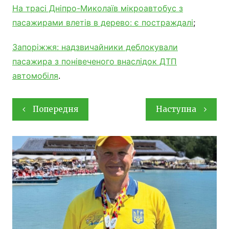
На трасі Дніпро-Миколаїв мікроавтобус з
пасажирами влетів в дерево: є постраждалі
;
Запоріжжя: надзвичайники деблокували
пасажира з понівеченого внаслідок ДТП
автомобіля
.
Навігація
Попередня
Наступна
записів