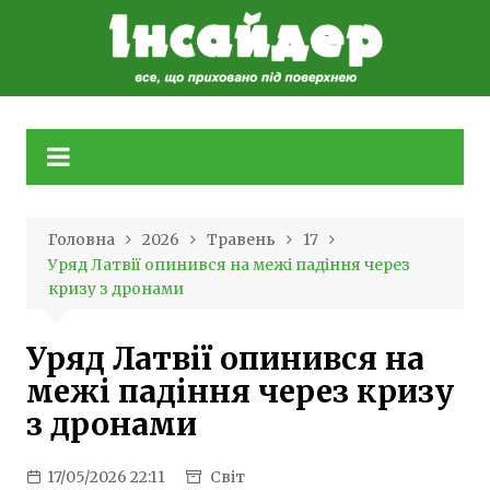
Skip
to
content
Головна
2026
Травень
17
Уряд Латвії опинився на межі падіння через
кризу з дронами
Уряд Латвії опинився на
межі падіння через кризу
з дронами
17/05/2026 22:11
Світ