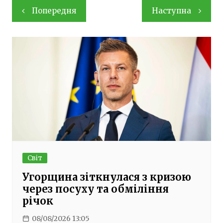
Навігація
Попередня
Наступна
записів
Світ
Угорщина зіткнулася з кризою
через посуху та обміління
річок
08/08/2026 13:05