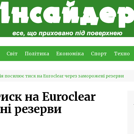
Світ
Політика
Економіка
Спорт
Техно
ія посилює тиск на Euroclear через заморожені резерви
иск на Euroclear
ні резерви