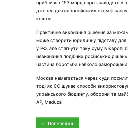
приблизно 193 млрд євро знаходяться в 
джерел для європейських схем фінансу
коштів.
Практичне виконання рішення за межам
може створити юридичну підставу для т
у РФ, але стягнути таку суму в Європі 
невизнання подібних російських рішень
частина боротьби навколо заморожених
Москва намагається через суди посилит
тоді як ЄС шукає способи використовув
українського бюджету, оборони та майб
AP, Meduza
Навігація
Попередня