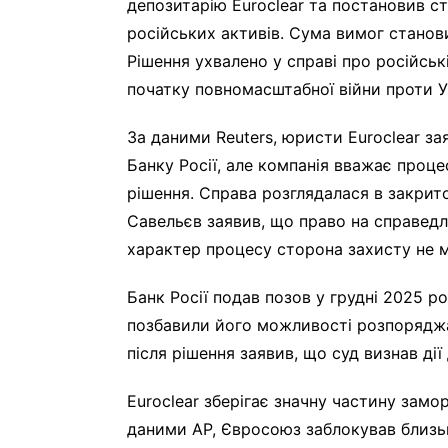
депозитарію Euroclear та постановив ст
російських активів. Сума вимог станови
Рішення ухвалено у справі про російськ
початку повномасштабної війни проти У
За даними Reuters, юристи Euroclear з
Банку Росії, але компанія вважає проц
рішення. Справа розглядалася в закрит
Савельєв заявив, що право на справедл
характер процесу сторона захисту не м
Банк Росії подав позов у грудні 2025 ро
позбавили його можливості розпорядж
після рішення заявив, що суд визнав ді
Euroclear зберігає значну частину замо
даними AP, Євросоюз заблокував близьк