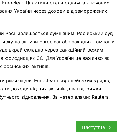
Euroclear. Ці активи стали одним із ключових
вання України через доходи від заморожених
и Росії залишається сумнівним. Російський суд
иску на активи Euroclear або західних компаній
буде вкрай складно через санкційний режим і
 в юрисдикціях ЄС. Для України це важливо як
 російських активів.
и ризики для Euroclear і європейських урядів,
ати доходи від цих активів для підтримки
утнього відновлення. За матеріалами: Reuters,
Наступна