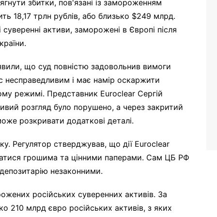
ягнути збитки, пов'язані із замороженням
ть 18,17 трлн рублів, або близько $249 млрд.
і суверенні активи, заморожені в Європі після
країни.
аявили, що суд повністю задовольнив вимоги
ес несправедливим і має намір оскаржити
ому режимі. Представник Euroclear Сергій
ивий розгляд було порушено, а через закритий
оже розкривати додаткові деталі.
ку. Регулятор стверджував, що дії Euroclear
атися грошима та цінними паперами. Сам ЦБ РФ
ї депозитарію незаконними.
рожених російських суверенних активів. За
о 210 млрд євро російських активів, з яких