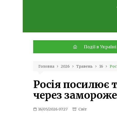
Skip
to
content
Події в Україні
Головна
2026
Травень
16
Рос
Росія посилює т
через замороже
16/05/2026 07:27
Світ