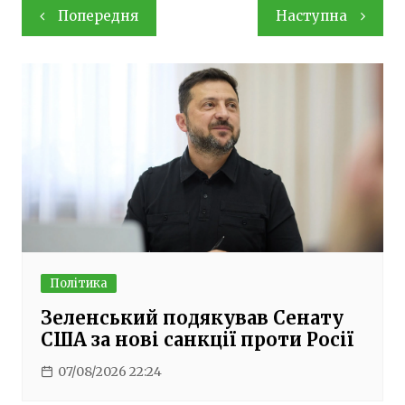
Навігація
Попередня
Наступна
записів
Політика
Зеленський подякував Сенату
США за нові санкції проти Росії
07/08/2026 22:24