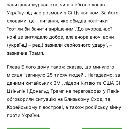
запитання журналіста, чи він обговорював
Україну під час розмови з Сі Цзіньпіном. За його
словами, це – питання, яке обидва політики
"хотіли би бачити вирішеним"."До вчорашньої
ночі це виглядало добре, але вчора вночі вони
(українці – ред.) зазнали серйозного удару", –
зазначив Трамп.
Глава Білого дому також сказав, що минулого
місяця "загинуло 25 тисяч людей". Нагадаємо, за
даними китайських ЗМІ, лідери Китаю та США Сі
Цзіньпін і Дональд Трамп на переговорах у Пекіні
обговорили ситуацію на Близькому Сході та
Корейському півострові, а також російську війну
проти України.