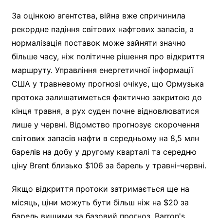
За оцінкою агентства, війна вже спричинила
рекордне падіння світових нафтових запасів, а
нормалізація поставок може зайняти значно
більше часу, ніж політичне рішення про відкриття
маршруту. Управління енергетичної інформації
США у травневому прогнозі очікує, що Ормузька
протока залишатиметься фактично закритою до
кінця травня, а рух суден почне відновлюватися
лише у червні. Відомство прогнозує скорочення
світових запасів нафти в середньому на 8,5 млн
барелів на добу у другому кварталі та середню
ціну Brent близько $106 за барель у травні-червні.
Якщо відкриття протоки затримається ще на
місяць, ціни можуть бути більш ніж на $20 за
барель вищими за базовий прогноз. Barron's