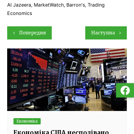
Al Jazeera, MarketWatch, Barron's, Trading
Economics
Навігація
Попередня
Наступна
записів
Економіка
Економіка США несподівано