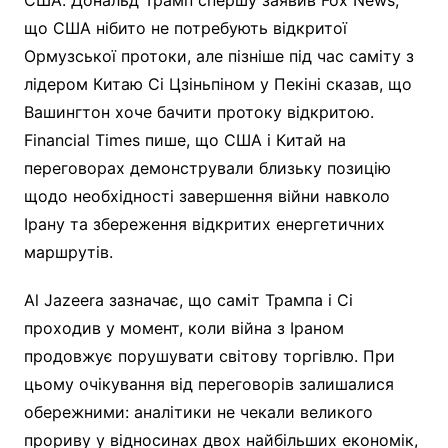
що США нібито не потребують відкритої
Ормузської протоки, але пізніше під час саміту з
лідером Китаю Сі Цзіньпіном у Пекіні сказав, що
Вашингтон хоче бачити протоку відкритою.
Financial Times пише, що США і Китай на
переговорах демонстрували близьку позицію
щодо необхідності завершення війни навколо
Ірану та збереження відкритих енергетичних
маршрутів.
Al Jazeera зазначає, що саміт Трампа і Сі
проходив у момент, коли війна з Іраном
продовжує порушувати світову торгівлю. При
цьому очікування від переговорів залишалися
обережними: аналітики не чекали великого
прориву у відносинах двох найбільших економік,