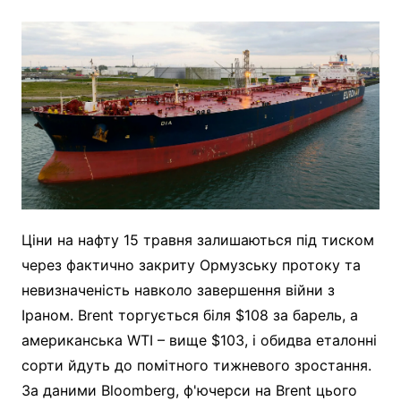
Ціни на нафту 15 травня залишаються під тиском
через фактично закриту Ормузську протоку та
невизначеність навколо завершення війни з
Іраном. Brent торгується біля $108 за барель, а
американська WTI – вище $103, і обидва еталонні
сорти йдуть до помітного тижневого зростання.
За даними Bloomberg, ф'ючерси на Brent цього