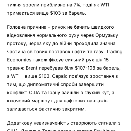
тижня зросли приблизно на 7%, тоді як WTI
тримається вище $103 за барель.
Головна причина – ринок не бачить швидкого
відновлення нормального руху через Ормузьку
протоку, через яку до війни проходила значна
частина світових поставок нафти та газу. Trading
Economics також фіксує сильний рух цін 15
травня: Brent перебував біля $107-108 за барель,
а WTI – вище $103. Сервіс пов'язує зростання з
тим, що дипломатичні спроби завершити
конфлікт США та Ірану зайшли в глухий кут, а
ключовий маршрут для нафтових вантажів
залишається фактично закритим.
Додаткову невизначеність створюють сигнали зі
США. Дональд Трамп спершу заявив Fox News,