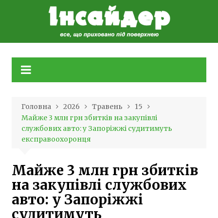
Skip
to
content
Головна
2026
Травень
15
Майже 3 млн грн збитків на закупівлі
службових авто: у Запоріжжі судитимуть
експравоохоронця
Майже 3 млн грн збитків
на закупівлі службових
авто: у Запоріжжі
судитимуть