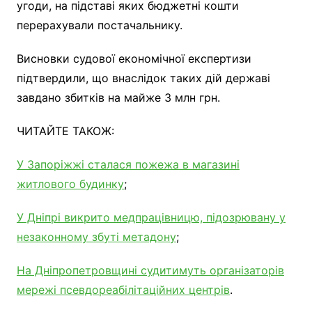
угоди, на підставі яких бюджетні кошти
перерахували постачальнику.
Висновки судової економічної експертизи
підтвердили, що внаслідок таких дій державі
завдано збитків на майже 3 млн грн.
ЧИТАЙТЕ ТАКОЖ:
У Запоріжжі сталася пожежа в магазині
житлового будинку
;
У Дніпрі викрито медпрацівницю, підозрювану у
незаконному збуті метадону
;
На Дніпропетровщині судитимуть організаторів
мережі псевдореабілітаційних центрів
.