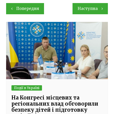
Навігація
Попередня
Наступна
записів
Події в Україні
На Конгресі місцевих та
регіональних влад обговорили
безпеку дітей і підготовку